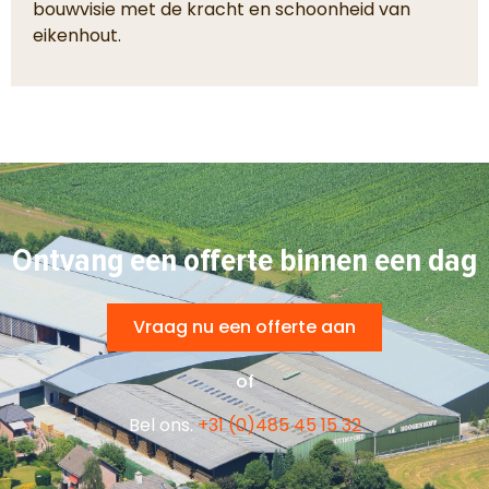
bouwvisie met de kracht en schoonheid van
eikenhout.
Ontvang een offerte binnen een dag
Vraag nu een offerte aan
of
Bel ons.
+31 (0)485 45 15 32