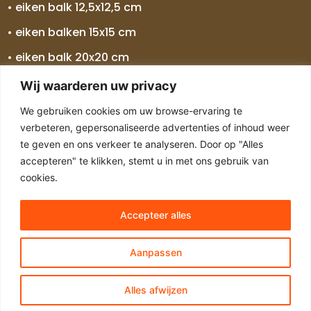
• eiken balk 12,5x12,5 cm
• eiken balken 15x15 cm
• eiken balk 20x20 cm
• eiken balk 25x25 cm
Wij waarderen uw privacy
• eiken balken 30x30 cm
We gebruiken cookies om uw browse-ervaring te
verbeteren, gepersonaliseerde advertenties of inhoud weer
• eiken balk 5 meter
te geven en ons verkeer te analyseren. Door op "Alles
• eiken balk 7 meter
accepteren" te klikken, stemt u in met ons gebruik van
cookies.
Accepteer alles
Copyright © 2024 Alle rechten voorbehouden
Sitemap
Aanpassen
Alles afwijzen
Algemene voorwaarden