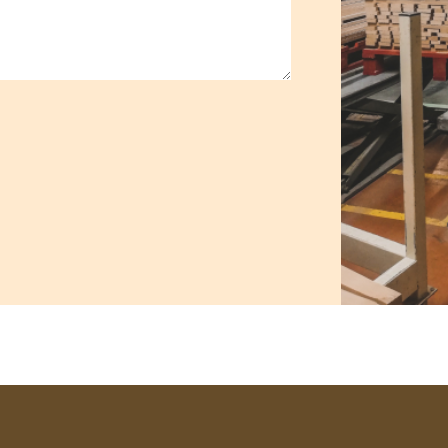
ang een offerte binnen ee
Vraag nu een offerte aan
of
Bel ons.
+31 (0)485 45 15 32