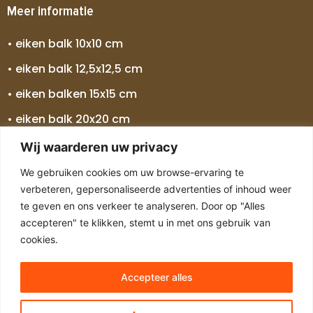
Meer informatie
• eiken balk 10x10 cm
• eiken balk 12,5x12,5 cm
• eiken balken 15x15 cm
• eiken balk 20x20 cm
• eiken balk 25x25 cm
Wij waarderen uw privacy
• eiken balken 30x30 cm
We gebruiken cookies om uw browse-ervaring te
verbeteren, gepersonaliseerde advertenties of inhoud weer
• eiken balk 5 meter
te geven en ons verkeer te analyseren. Door op "Alles
• eiken balk 7 meter
accepteren" te klikken, stemt u in met ons gebruik van
cookies.
Accepteer alles
Copyright © 2024 Alle rechten voorbehouden