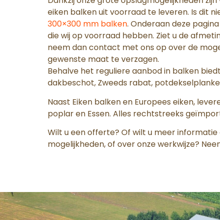
Dankzij onze grote opslagmogelijkheden zijn wi
eiken balken uit voorraad te leveren. Is dit n
300×300 mm balken
. Onderaan deze pagina 
die wij op voorraad hebben. Ziet u de afmeting
neem dan contact met ons op over de mogeli
gewenste maat te verzagen.
Behalve het reguliere aanbod in balken bie
dakbeschot, Zweeds rabat, potdekselplanke
Naast Eiken balken en Europees eiken, levere
poplar en Essen. Alles rechtstreeks geïmpor
Wilt u een offerte? Of wilt u meer informati
mogelijkheden, of over onze werkwijze? Nee