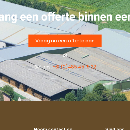
ang een offerte binnen ee
Vraag nu een offerte aan
of
Bel ons.
+31 (0)485 45 15 32
Neem contact op
Vind ons