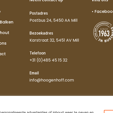
e
• Faceboo
Postadres
Postbus 24, 5450 AA Mill
 Balken
 hout
Bezoekadres
Karstraat 32, 5451 AV Mill
 ons
Telefoon
act
+31 (0)485 45 15 32
Email
info@hoogenhoff.com
ersonaliseerde advertenties of inhoud weer te geven en