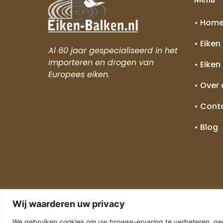
• Hom
• Eiken
Al 60 jaar gespecialiseerd in het
importeren en drogen van
• Eiken
Europees eiken.
• Over
• Cont
• Blog
Wij waarderen uw privacy
We gebruiken cookies om uw browse-ervaring te verbeteren, gep