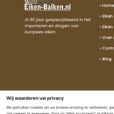
• Hom
• Eiken
Al 60 jaar gespecialiseerd in het
importeren en drogen van
• Eiken
Europees eiken.
• Over
• Cont
• Blog
Wij waarderen uw privacy
We gebruiken cookies om uw browse-ervaring te verbeteren, gep
Copyright © 2024 Alle rechten v
ons verkeer te analyseren. Door op "Alles accepteren" te klikken