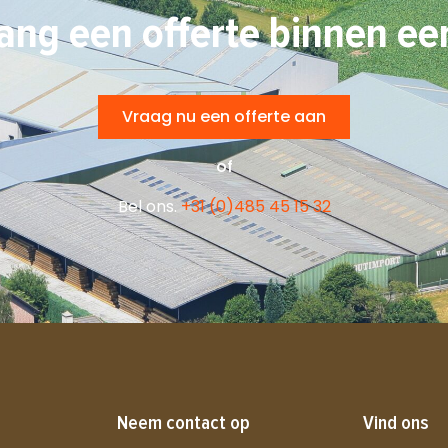
ang een offerte binnen ee
Vraag nu een offerte aan
of
Bel ons.
+31 (0)485 45 15 32
Neem contact op
Vind ons