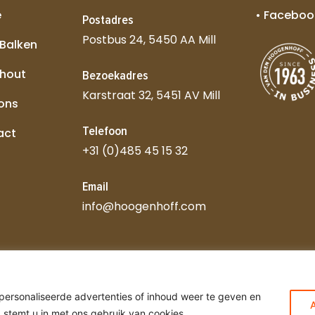
e
• Faceboo
Postadres
Postbus 24, 5450 AA Mill
 Balken
 hout
Bezoekadres
Karstraat 32, 5451 AV Mill
 ons
Telefoon
act
+31 (0)485 45 15 32
Email
info@hoogenhoff.com
ersonaliseerde advertenties of inhoud weer te geven en
oorbehouden
Sitemap
, stemt u in met ons gebruik van cookies.