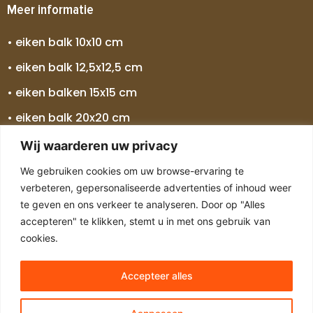
Meer informatie
• eiken balk 10x10 cm
• eiken balk 12,5x12,5 cm
• eiken balken 15x15 cm
• eiken balk 20x20 cm
• eiken balk 25x25 cm
Wij waarderen uw privacy
• eiken balken 30x30 cm
We gebruiken cookies om uw browse-ervaring te
verbeteren, gepersonaliseerde advertenties of inhoud weer
• eiken balk 5 meter
te geven en ons verkeer te analyseren. Door op "Alles
• eiken balk 7 meter
accepteren" te klikken, stemt u in met ons gebruik van
cookies.
Accepteer alles
Copyright © 2024 Alle rechten voorbehouden