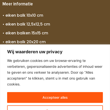
Meer informatie
• eiken balk 10x10 cm
• eiken balk 12,5x12,5 cm
• eiken balken 15x15 cm
• eiken balk 20x20 cm
• eiken balk 25x25 cm
Wij waarderen uw privacy
• eiken balken 30x30 cm
We gebruiken cookies om uw browse-ervaring te
verbeteren, gepersonaliseerde advertenties of inhoud weer
• eiken balk 5 meter
te geven en ons verkeer te analyseren. Door op "Alles
• eiken balk 7 meter
accepteren" te klikken, stemt u in met ons gebruik van
cookies.
Accepteer alles
Copyright © 2024 Alle rechten voorbehouden