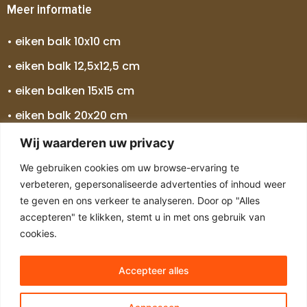
Meer informatie
• eiken balk 10x10 cm
• eiken balk 12,5x12,5 cm
• eiken balken 15x15 cm
• eiken balk 20x20 cm
• eiken balk 25x25 cm
Wij waarderen uw privacy
• eiken balken 30x30 cm
We gebruiken cookies om uw browse-ervaring te
verbeteren, gepersonaliseerde advertenties of inhoud weer
• eiken balk 5 meter
te geven en ons verkeer te analyseren. Door op "Alles
• eiken balk 7 meter
accepteren" te klikken, stemt u in met ons gebruik van
cookies.
Accepteer alles
Copyright © 2024 Alle rechten voorbehouden