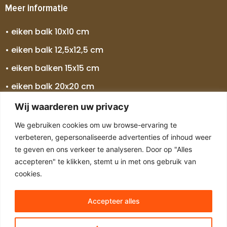
Meer informatie
• eiken balk 10x10 cm
• eiken balk 12,5x12,5 cm
• eiken balken 15x15 cm
• eiken balk 20x20 cm
• eiken balk 25x25 cm
Wij waarderen uw privacy
• eiken balken 30x30 cm
We gebruiken cookies om uw browse-ervaring te
verbeteren, gepersonaliseerde advertenties of inhoud weer
• eiken balk 5 meter
te geven en ons verkeer te analyseren. Door op "Alles
• eiken balk 7 meter
accepteren" te klikken, stemt u in met ons gebruik van
cookies.
Accepteer alles
Copyright © 2024 Alle rechten voorbehouden