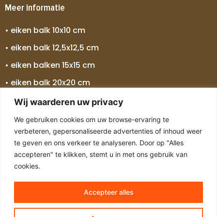
Meer informatie
• eiken balk 10x10 cm
• eiken balk 12,5x12,5 cm
• eiken balken 15x15 cm
• eiken balk 20x20 cm
• eiken balk 25x25 cm
Wij waarderen uw privacy
• eiken balken 30x30 cm
We gebruiken cookies om uw browse-ervaring te
verbeteren, gepersonaliseerde advertenties of inhoud weer
• eiken balk 5 meter
te geven en ons verkeer te analyseren. Door op "Alles
• eiken balk 7 meter
accepteren" te klikken, stemt u in met ons gebruik van
cookies.
Accepteer alles
Copyright © 2024 Alle rechten voorbehouden